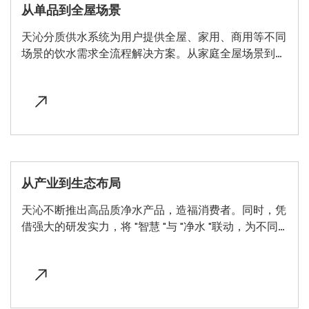
从单品到全屋场景
天沁分质供水系统为用户提供全屋、家用、商用等不同
场景的饮水需求全流程解决方案。从家庭全屋场景到多
元化商业场景，天沁提供了 "喝、洗、用 "三个维度的全
方位净水方案，实现了 "从产品到场景 "的创新布局。
从产业到生态布局
天沁不断推出高品质净水产品，造福消费者。同时，凭
借强大的研发实力，将 "智慧 "与 "净水 "联动，为不同
用户环境打造定制化的系统逻辑，助力整个净水行业逐
步实现 "从产业到生态 "的迭代升级。