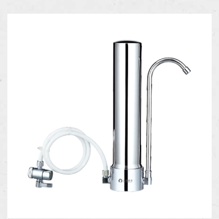
质。此系统的设计理念在于保留水中对人体有益的矿物质，
使得出水不仅纯净，还具有良好的口感，满足现代消费者对
水质的高标准需求。其紧凑的台式结构使其能够灵活地放置
于桌面、厨房或其他空间，极大地节省了使用空间。同时，
设备具备冷热水双重功能，用户可以根据需要选择适宜的水
温，无论是冲泡饮品还是烹饪，都能轻松满足不同的需求。
型号：G1-1长/高: 150高磁性：Cermica
Candle/PP/CTO/UF/GAC/CRM接头类型：1/4”尺寸：10 英
寸包装尺寸（厘米）：54*30*40 厘米件/盒：10 不锈钢 304
耐磨损； 强力滤芯，使用寿命长； 易于更换的过滤器系
统； 易于安装； 耐高压； 高效除氯、除锈蚀红虫沉淀物。