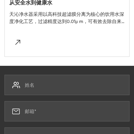
从安全水到健康水
天沁净水器采用以高科技超滤膜分离为核心的饮用水深
度净化工艺，过滤精度达到0.01μ m，可有效去除自来
水中的有害物质，同时保留水中有益矿物质和微量元
素，推动行业从 "安全水 "时代升级为 "健康水 "时代。