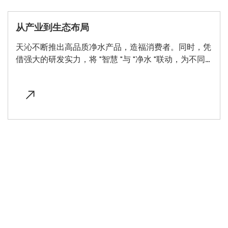
从产业到生态布局
天沁不断推出高品质净水产品，造福消费者。同时，凭
借强大的研发实力，将 "智慧 "与 "净水 "联动，为不同
用户环境打造定制化的系统逻辑，助力整个净水行业逐
步实现 "从产业到生态 "的迭代升级。