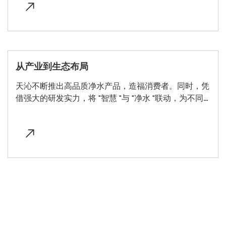
从产业到生态布局
天沁不断推出高品质净水产品，造福消费者。同时，凭
借强大的研发实力，将 "智慧 "与 "净水 "联动，为不同
用户环境打造定制化的系统逻辑，助力整个净水行业逐
步实现 "从产业到生态 "的迭代升级。