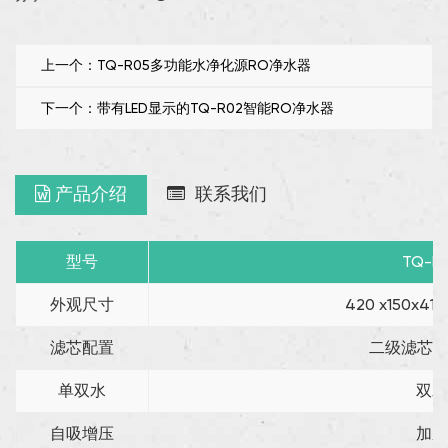
上一个：TQ-R05多功能水净化源RO净水器
下一个：带有LED显示的TQ-R02智能RO净水器
产品介绍
联系我们
型号
TQ-R
外观尺寸
420 x150x4
滤芯配置
二级滤芯PA
单双水
双水
自吸增压
加压