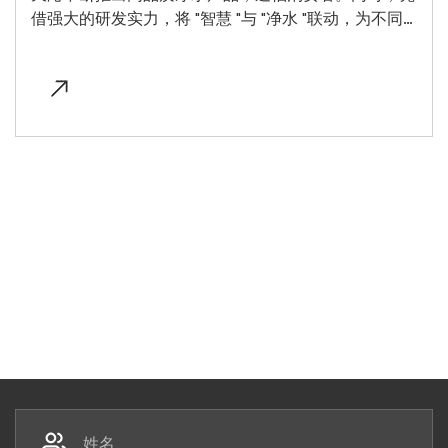
借强大的研发实力，将 "智慧 "与 "净水 "联动，为不同
用户环境打造定制化的系统逻辑，助力整个净水行业逐
步实现 "从产业到生态 "的迭代升级。