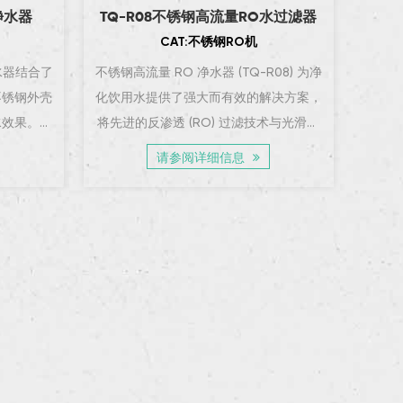
净水器
TQ-R08不锈钢高流量RO水过滤器
TQ-
CAT:不锈钢RO机
净水器结合了
不锈钢高流量 RO 净水器 (TQ-R08) 为净
智能双
不锈钢外壳
化饮用水提供了强大而有效的解决方案，
是一款
水效果。这
将先进的反渗透 (RO) 过滤技术与光滑的
双水模
净的水，同
不锈钢外壳相结合。这款净化器可确保高
能够以
请参阅详细信息
。TQ-
品质的净化水，同时保持环保耐用的设
钢外壳
适应不同的
计。它具有双水模式、自吸增压和高流量
器寿命
的净化系
能力，可持续供应清洁水，是追求可靠性
佳性能
E...
和性能人士的理想选择。高流量：...