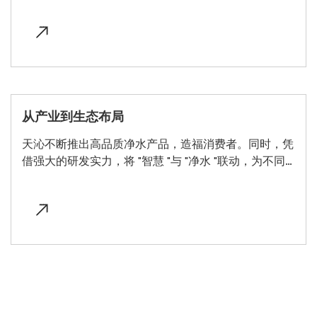
元化商业场景，天沁提供了 "喝、洗、用 "三个维度的全
方位净水方案，实现了 "从产品到场景 "的创新布局。
从产业到生态布局
天沁不断推出高品质净水产品，造福消费者。同时，凭
借强大的研发实力，将 "智慧 "与 "净水 "联动，为不同
用户环境打造定制化的系统逻辑，助力整个净水行业逐
步实现 "从产业到生态 "的迭代升级。